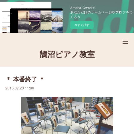
Ameba Owndで
あなただけのホームページやブログをつ
くろう
今すぐ試す
鵠沼ピアノ教室
＊ 本番終了 ＊
2016.07.23 11:00