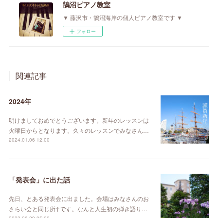
鵠沼ピアノ教室
▼ 藤沢市・鵠沼海岸の個人ピアノ教室です ▼
フォロー
関連記事
2024年
明けましておめでとうございます。新年のレッスンは
火曜日からとなります。久々のレッスンでみなさん…
2024.01.06 12:00
「発表会」に出た話
先日、とある発表会に出ました。会場はみなさんのお
さらい会と同じ所↑です。なんと人生初の弾き語り…