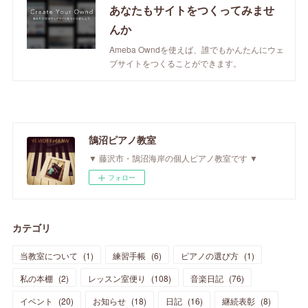
あなたもサイトをつくってみませ
んか
Ameba Owndを使えば、誰でもかんたんにウェ
ブサイトをつくることができます。
鵠沼ピアノ教室
▼ 藤沢市・鵠沼海岸の個人ピアノ教室です ▼
フォロー
カテゴリ
当教室について
(
1
)
練習手帳
(
6
)
ピアノの選び方
(
1
)
私の本棚
(
2
)
レッスン室便り
(
108
)
音楽日記
(
76
)
イベント
(
20
)
お知らせ
(
18
)
日記
(
16
)
継続表彰
(
8
)