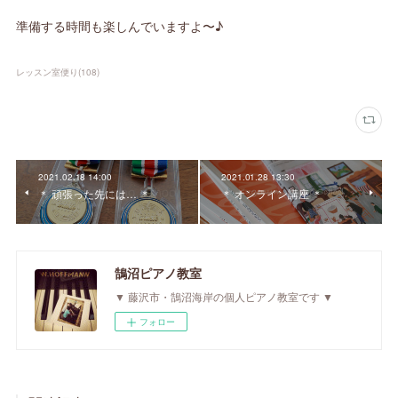
準備する時間も楽しんでいますよ〜♪
レッスン室便り
(
108
)
2021.02.18 14:00
2021.01.28 13:30
＊ 頑張った先には… ＊
＊ オンライン講座 ＊
鵠沼ピアノ教室
▼ 藤沢市・鵠沼海岸の個人ピアノ教室です ▼
フォロー