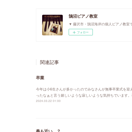
鵠沼ピアノ教室
▼ 藤沢市・鵠沼海岸の個人ピアノ教室で
フォロー
関連記事
卒業
今年は小6生さんが多かったのでみなさんが無事卒業式を迎
ったなぁと言う嬉しいような寂しいような気持ちでいます。
2024.03.22 01:00
春も近い…？