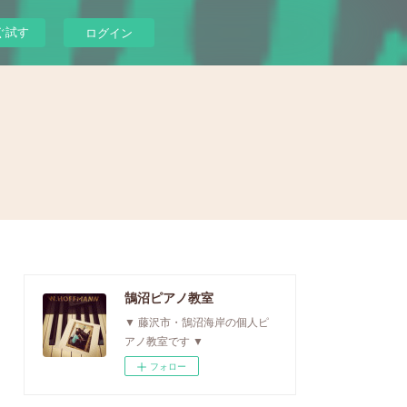
ぐ試す
ログイン
鵠沼ピアノ教室
▼ 藤沢市・鵠沼海岸の個人ピ
アノ教室です ▼
フォロー