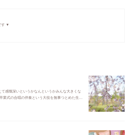
す ▼
えて感慨深いというかなんというかみんな大きくな
卒業式の合唱の伴奏という大役を無事つとめた生…