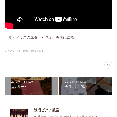
「マカベウスのユダ」～見よ、勇者は帰る
レッスン室便り
(
108
)
継続表彰
(
8
)
2015.04.18 13:00
2015.04.14 13:00
コンサート
今月のお手伝い
鵠沼ピアノ教室
▼ 藤沢市・鵠沼海岸の個人ピアノ教室です ▼