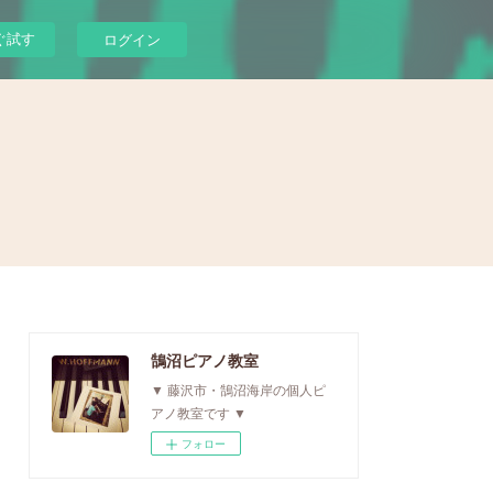
ぐ試す
ログイン
鵠沼ピアノ教室
▼ 藤沢市・鵠沼海岸の個人ピ
アノ教室です ▼
フォロー