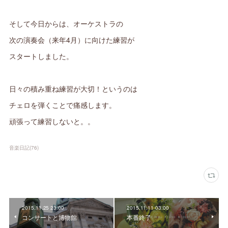
そして今日からは、
オーケストラの
次の演奏会（来年4月）に向けた練習が
スタートしました。
日々の積み重ね練習が大切！
というのは
チェロを弾くことで痛感します。
頑張って練習しないと。。
音楽日記
(
76
)
2015.11.25 23:00
2015.11.11 03:00
コンサートと博物館
本番終了