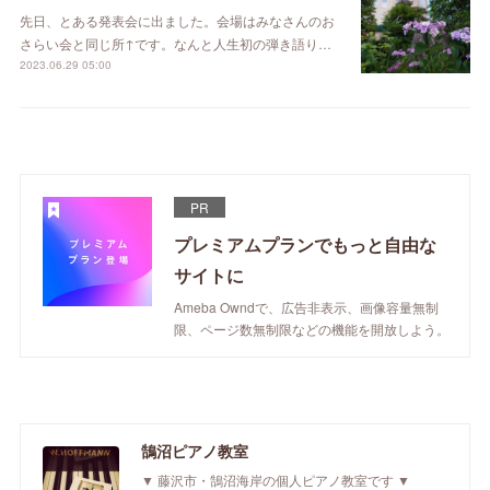
先日、とある発表会に出ました。会場はみなさんのお
さらい会と同じ所↑です。なんと人生初の弾き語り…
2023.06.29 05:00
PR
プレミアムプランでもっと自由な
サイトに
Ameba Owndで、広告非表示、画像容量無制
限、ページ数無制限などの機能を開放しよう。
鵠沼ピアノ教室
▼ 藤沢市・鵠沼海岸の個人ピアノ教室です ▼