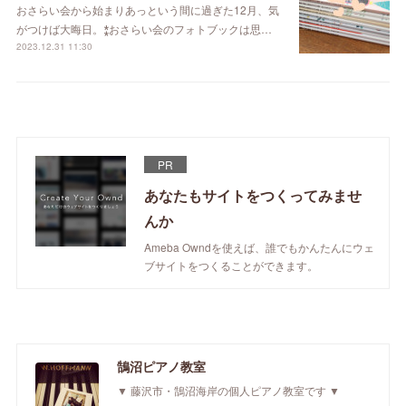
おさらい会から始まりあっという間に過ぎた12月、気
がつけば大晦日。⁑おさらい会のフォトブックは思…
2023.12.31 11:30
PR
あなたもサイトをつくってみませ
んか
Ameba Owndを使えば、誰でもかんたんにウェ
ブサイトをつくることができます。
鵠沼ピアノ教室
▼ 藤沢市・鵠沼海岸の個人ピアノ教室です ▼