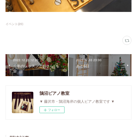
イベント
(
20
)
2022.12.23 12:20
2022.12.03 23:00
今年のレッスンとおさらい
あと6日
会
鵠沼ピアノ教室
▼ 藤沢市・鵠沼海岸の個人ピアノ教室です ▼
フォロー