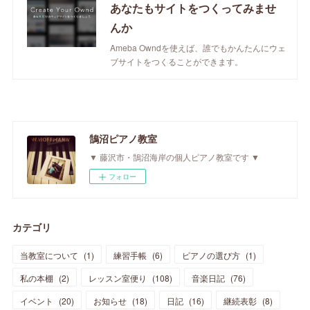
あなたもサイトをつくってみませ
んか
Ameba Owndを使えば、誰でもかんたんにウェ
ブサイトをつくることができます。
鵠沼ピアノ教室
▼ 藤沢市・鵠沼海岸の個人ピアノ教室です ▼
フォロー
カテゴリ
当教室について
(
1
)
練習手帳
(
6
)
ピアノの選び方
(
1
)
私の本棚
(
2
)
レッスン室便り
(
108
)
音楽日記
(
76
)
イベント
(
20
)
お知らせ
(
18
)
日記
(
16
)
継続表彰
(
8
)