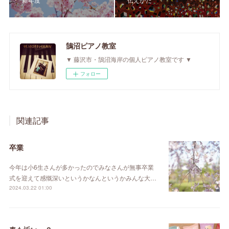
鵠沼ピアノ教室
▼ 藤沢市・鵠沼海岸の個人ピアノ教室です ▼
フォロー
関連記事
卒業
今年は小6生さんが多かったのでみなさんが無事卒業
式を迎えて感慨深いというかなんというかみんな大…
2024.03.22 01:00