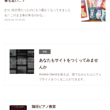
春も近い…？
⁑つい先日雪だったのにもう暖かくなってきました
ね！このまま春が来るのかな…
2024.02.15 04:00
PR
あなたもサイトをつくってみませ
んか
Ameba Owndを使えば、誰でもかんたんにウェ
ブサイトをつくることができます。
鵠沼ピアノ教室