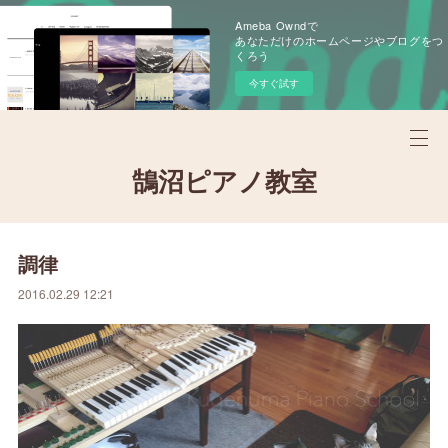
Ameba Owndで
あなただけのホームページやブログをつ
くろう
今すぐ試す
鵠沼ピアノ教室
調律
2016.02.29 12:21