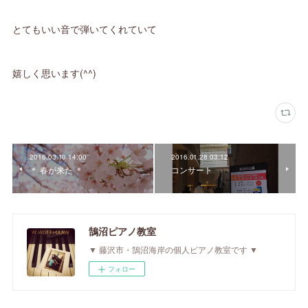
とてもいい音で弾いてくれていて
嬉しく思います(^^)
2016.03.10 14:00
2016.01.28 03:12
＊ 春が来た ＊
コンサート
鵠沼ピアノ教室
▼ 藤沢市・鵠沼海岸の個人ピアノ教室です ▼
フォロー