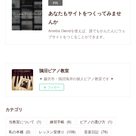
PR
あなたもサイトをつくってみませ
んか
Ameba Owndを使えば、誰でもかんたんにウェ
ブサイトをつくることができます。
鵠沼ピアノ教室
▼ 藤沢市・鵠沼海岸の個人ピアノ教室です ▼
フォロー
カテゴリ
当教室について
(
1
)
練習手帳
(
6
)
ピアノの選び方
(
1
)
私の本棚
(
2
)
レッスン室便り
(
108
)
音楽日記
(
76
)