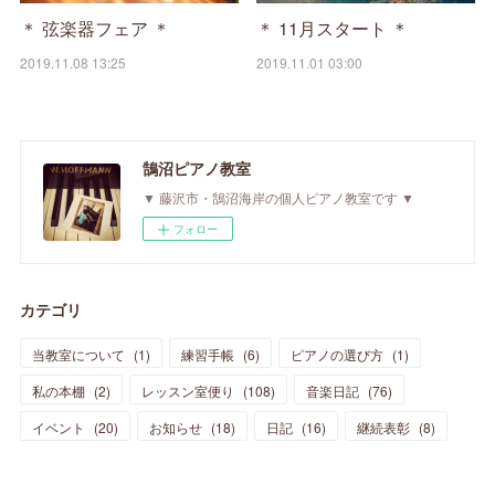
＊ 弦楽器フェア ＊
＊ 11月スタート ＊
2019.11.08 13:25
2019.11.01 03:00
鵠沼ピアノ教室
▼ 藤沢市・鵠沼海岸の個人ピアノ教室です ▼
フォロー
カテゴリ
当教室について
(
1
)
練習手帳
(
6
)
ピアノの選び方
(
1
)
私の本棚
(
2
)
レッスン室便り
(
108
)
音楽日記
(
76
)
イベント
(
20
)
お知らせ
(
18
)
日記
(
16
)
継続表彰
(
8
)