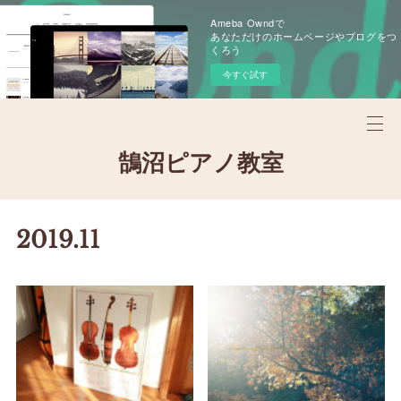
Ameba Owndで
あなただけのホームページやブログをつ
くろう
今すぐ試す
鵠沼ピアノ教室
2019
.
11