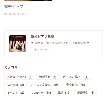
効率アップ
2023.05.28 03:30
鵠沼ピアノ教室
▼ 藤沢市・鵠沼海岸の個人ピアノ教室です ▼
フォロー
カテゴリ
当教室について
(
1
)
練習手帳
(
6
)
ピアノの選び方
(
1
)
私の本棚
(
2
)
レッスン室便り
(
108
)
音楽日記
(
76
)
イベント
(
20
)
お知らせ
(
18
)
日記
(
16
)
継続表彰
(
8
)