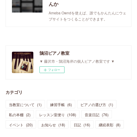
んか
Ameba Owndを使えば、誰でもかんたんにウェ
ブサイトをつくることができます。
鵠沼ピアノ教室
▼ 藤沢市・鵠沼海岸の個人ピアノ教室です ▼
フォロー
カテゴリ
当教室について
(
1
)
練習手帳
(
6
)
ピアノの選び方
(
1
)
私の本棚
(
2
)
レッスン室便り
(
108
)
音楽日記
(
76
)
イベント
(
20
)
お知らせ
(
18
)
日記
(
16
)
継続表彰
(
8
)