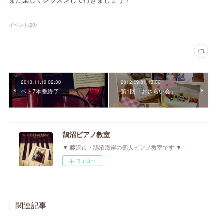
イベント
(
20
)
2013.11.10 02:30
2012.09.01 13:00
ベト7本番終了
第1回「おさらい会」
鵠沼ピアノ教室
▼ 藤沢市・鵠沼海岸の個人ピアノ教室です ▼
フォロー
関連記事