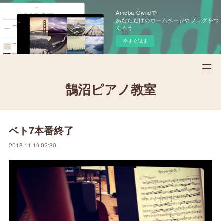
Ameba Owndで
あなただけのホームページやブログをつ
くろう
今すぐ試す
鵠沼ピアノ教室
ベト7本番終了
2013.11.10 02:30