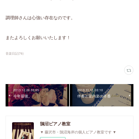
調理師さんは心強い存在なのです。
またよろしくお願いいたします！
音楽日記
(
76
)
2013.12.03 03:25
2013.11.11 03:10
今年最後。
伴奏と室内楽の本番
鵠沼ピアノ教室
▼ 藤沢市・鵠沼海岸の個人ピアノ教室です ▼