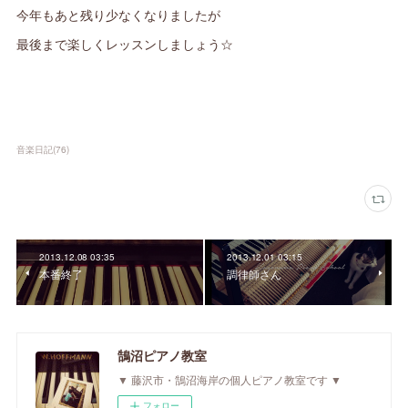
今年もあと残り少なくなりましたが
最後まで楽しくレッスンしましょう☆
音楽日記
(
76
)
2013.12.08 03:35
2013.12.01 03:15
本番終了
調律師さん
鵠沼ピアノ教室
▼ 藤沢市・鵠沼海岸の個人ピアノ教室です ▼
フォロー