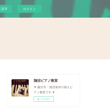
ぐ試す
ログイン
鵠沼ピアノ教室
▼ 藤沢市・鵠沼海岸の個人ピ
アノ教室です ▼
フォロー