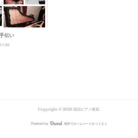
手伝い
11:40
Copyright ©
2026
鵠沼ピアノ教室
.
Powered by
無料でホームページをつくろう
AmebaOwnd